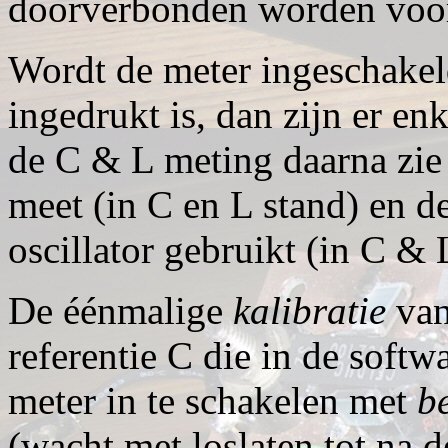
doorverbonden worden voor 
Wordt de meter ingeschakel
ingedrukt is, dan zijn er en
de C & L meting daarna zie 
meet (in C en L stand) en d
oscillator gebruikt (in C & 
De éénmalige
kalibratie
van
referentie C die in de soft
meter in te schakelen met
b
(wacht met loslaten tot na de