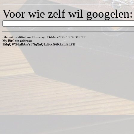
Voor wie zelf wil googelen:
File last modified on Thursday, 13-Mar-2025 13:36:38 CET
My BitCoin address:
1MqQWXdaBAmYFNqXnQLd5cxG6KkvLj9LPK