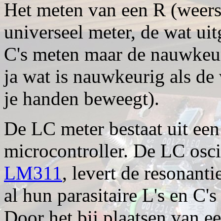
Het meten van een R (weers
universeel meter, de wat ui
C's meten maar de nauwkeur
ja wat is nauwkeurig als de
je handen beweegt).
De LC meter bestaat uit een
microcontroller. De LC osc
LM311
, levert de resonant
al hun parasitaire L's en C'
Door het bij plaatsen van 