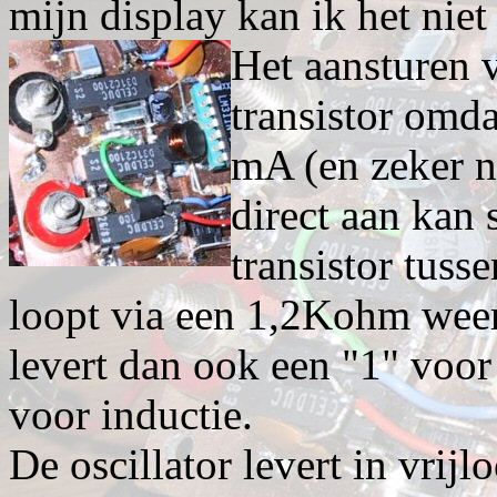
mijn display kan ik het niet 
Het aansturen v
transistor omd
mA (en zeker n
direct aan kan
transistor tusse
loopt via een 1,2Kohm weer
levert dan ook een "1" voor
voor inductie.
De oscillator levert in vrij